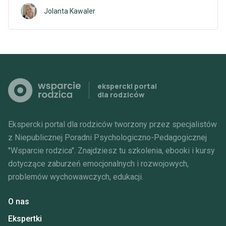
Jolanta Kawaler
ekspercki portal
dla rodziców
Ekspercki portal dla rodziców tworzony przez specjalistów
z Niepublicznej Poradni Psychologiczno-Pedagogicznej
"Wsparcie rodzica".
Znajdziesz tu szkolenia, ebooki i kursy
dotyczące zaburzeń
emocjonalnych i rozwojowych,
problemów wychowawczych, edukacji.
O nas
Ekspertki