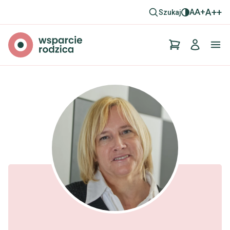
A+
A
A++
Szukaj